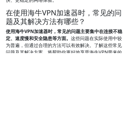
在使用海牛VPN加速器时，常见的问
题及其解决方法有哪些？
使用海牛VPN加速器时，常见的问题主要集中在连接不稳
定、速度慢和安全隐患等方面。
这些问题在实际使用中较
为普遍，但通过合理的方法可以有效解决。了解这些常见
问题及其解决方案，将帮助你更好地享受海牛VPN带来的
高速、安全体验。
连接不稳定是许多用户遇到的首要难题。可能的原因包括
服务器负载过重、网络环境不佳或配置不正确。为提升连
接稳定性，建议选择较少用户使用的服务器，避免高峰时
段连接，或者尝试更换不同地区的节点。此外，确保你的
设备网络环境良好，避免使用公共Wi-Fi，必要时可以重启
路由器或优化网络设置。海牛VPN官方网站也提供了详细
的连接指南，按照步骤操作可以显著改善连接质量。
速度变慢是另一个常见问题。即使海牛VPN加速器本身性