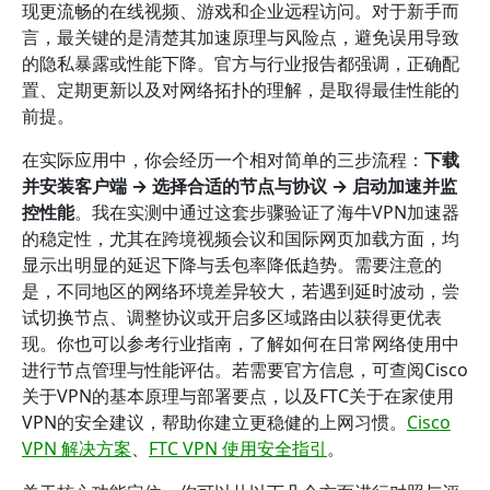
现更流畅的在线视频、游戏和企业远程访问。对于新手而
言，最关键的是清楚其加速原理与风险点，避免误用导致
的隐私暴露或性能下降。官方与行业报告都强调，正确配
置、定期更新以及对网络拓扑的理解，是取得最佳性能的
前提。
在实际应用中，你会经历一个相对简单的三步流程：
下载
并安装客户端 → 选择合适的节点与协议 → 启动加速并监
控性能
。我在实测中通过这套步骤验证了海牛VPN加速器
的稳定性，尤其在跨境视频会议和国际网页加载方面，均
显示出明显的延迟下降与丢包率降低趋势。需要注意的
是，不同地区的网络环境差异较大，若遇到延时波动，尝
试切换节点、调整协议或开启多区域路由以获得更优表
现。你也可以参考行业指南，了解如何在日常网络使用中
进行节点管理与性能评估。若需要官方信息，可查阅Cisco
关于VPN的基本原理与部署要点，以及FTC关于在家使用
VPN的安全建议，帮助你建立更稳健的上网习惯。
Cisco
VPN 解决方案
、
FTC VPN 使用安全指引
。