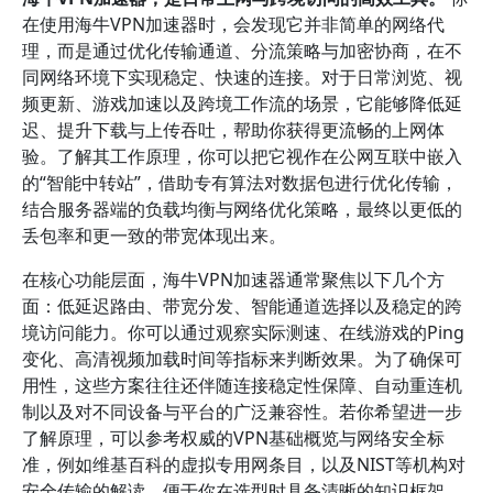
在使用海牛VPN加速器时，会发现它并非简单的网络代
理，而是通过优化传输通道、分流策略与加密协商，在不
同网络环境下实现稳定、快速的连接。对于日常浏览、视
频更新、游戏加速以及跨境工作流的场景，它能够降低延
迟、提升下载与上传吞吐，帮助你获得更流畅的上网体
验。了解其工作原理，你可以把它视作在公网互联中嵌入
的“智能中转站”，借助专有算法对数据包进行优化传输，
结合服务器端的负载均衡与网络优化策略，最终以更低的
丢包率和更一致的带宽体现出来。
在核心功能层面，海牛VPN加速器通常聚焦以下几个方
面：低延迟路由、带宽分发、智能通道选择以及稳定的跨
境访问能力。你可以通过观察实际测速、在线游戏的Ping
变化、高清视频加载时间等指标来判断效果。为了确保可
用性，这些方案往往还伴随连接稳定性保障、自动重连机
制以及对不同设备与平台的广泛兼容性。若你希望进一步
了解原理，可以参考权威的VPN基础概览与网络安全标
准，例如维基百科的虚拟专用网条目，以及NIST等机构对
安全传输的解读，便于你在选型时具备清晰的知识框架。