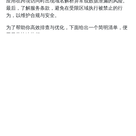
应用在跨境访问时出现域名解析异常或数据泄漏的风险。
最后，了解服务条款，避免在受限区域执行被禁止的行
为，以维护合规与安全。
为了帮助你高效排查与优化，下面给出一个简明清单，便
于日常快速执行：
设备兼容性与系统版本：确认路由器/设备支持的VPN
协议、固件版本是否符合海牛VPN加速器要求。
服务器选择与负载：优先选择就近且负载较低的服务
器，以降低时延与丢包。
数据隐私与加密：了解所用加密等级及日志策略，确
保不会长期记录敏感信息。
DNS与分流设置：配置正确的分流规则，避免非必要
流量走私有网络。
使用场景合规性：遵循当地法规与平台规定，避免跨
境访问的合规风险。
故障排查路径：遇到连接断开、速度下降等问题时，
先重启设备、清理缓存，再尝试切换服务器，最后联
系官方客服获取帮助。