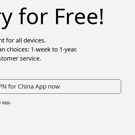
y for Free!
 for all devices.
n choices: 1-week to 1-year.
tomer service.
VPN for China App now
e app.